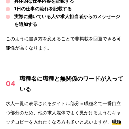
具体的な仕事内容を記載する
1日の仕事の流れを記載する
実際に働いている人や求人担当者からのメッセージ
を追加する
このように書き方を変えることで非掲載を回避できる可
能性が高くなります。
職種名に職種と無関係のワードが入って
いる
求人一覧に表示されるタイトル部分＝職種名で一番目立
つ部分のため、他の求人媒体でよく見かけるようなキャ
ッチコピーを入れたくなる方も多いと思いますが、
職種