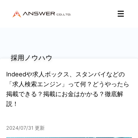
採用ノウハウ
Indeedや求人ボックス、スタンバイなどの
「求人検索エンジン」って何？どうやったら
掲載できる？掲載にお金はかかる？徹底解
説！
2024/07/31 更新