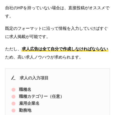
自社のHPを持っていない場合は、直接投稿がオススメで
す。
既定のフォーマットに沿って情報を入力していけばすぐ
に求人掲載が可能です。
ただし、
求人広告は全て自分で作成しなければならない
ため、高い求人ノウハウが求められます。
求人の入力項目
職種名
職種カテゴリー（任意）
雇用企業名
勤務地