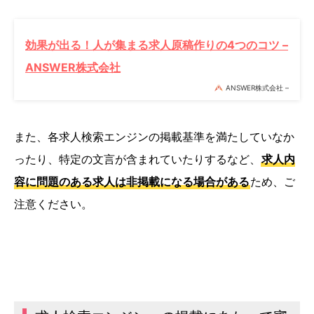
効果が出る！人が集まる求人原稿作りの4つのコツ –
ANSWER株式会社
ANSWER株式会社 –
また、各求人検索エンジンの掲載基準を満たしていなか
ったり、特定の文言が含まれていたりするなど、
求人内
容に問題のある求人は非掲載になる場合がある
ため、ご
注意ください。