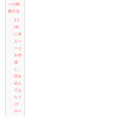
への掲
載方法
2.1
HP
に求
人ペ
ージ
を作
成
し、
読み
込ん
でも
らう
(ク
ロー