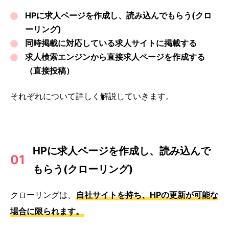
HPに求人ページを作成し、読み込んでもらう(クロ
ーリング)
同時掲載に対応している求人サイトに掲載する
求人検索エンジンから直接求人ページを作成する
（直接投稿）
それぞれについて詳しく解説していきます。
HPに求人ページを作成し、読み込んで
もらう(クローリング)
クローリングは、
自社サイトを持ち、HPの更新が可能な
場合に限られます。