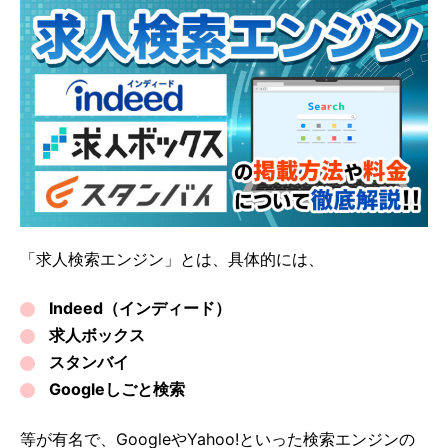
「求人検索エンジン」とは、具体的には、
Indeed（インディード）
求人ボックス
スタンバイ
Googleしごと検索
等が有名で、GoogleやYahoo!といった検索エンジンの