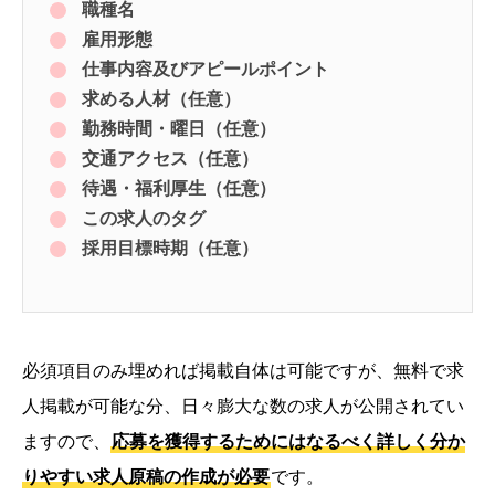
職種名
雇用形態
仕事内容及びアピールポイント
求める人材（任意）
勤務時間・曜日（任意）
交通アクセス（任意）
待遇・福利厚生（任意）
この求人のタグ
採用目標時期（任意）
必須項目のみ埋めれば掲載自体は可能ですが、無料で求
人掲載が可能な分、日々膨大な数の求人が公開されてい
ますので、
応募を獲得するためにはなるべく詳しく分か
りやすい求人原稿の作成が必要
です。