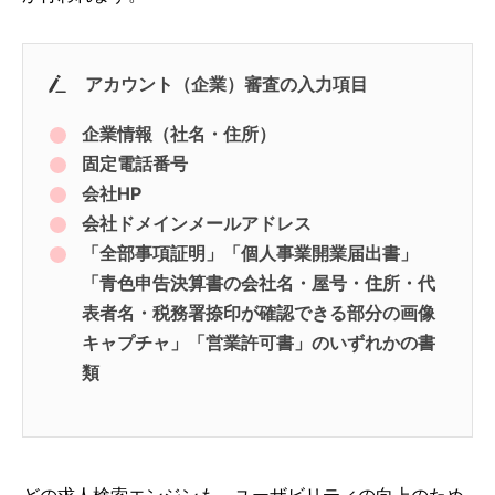
アカウント（企業）審査の入力項目
企業情報（社名・住所）
固定電話番号
会社HP
会社ドメインメールアドレス
「全部事項証明」「個人事業開業届出書」
「青色申告決算書の会社名・屋号・住所・代
表者名・税務署捺印が確認できる部分の画像
キャプチャ」「営業許可書」のいずれかの書
類