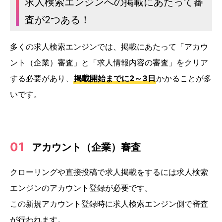
求人検索エンジンへの掲載にあたって審
査が2つある！
多くの求人検索エンジンでは、掲載にあたって「アカウ
ント（企業）審査」と「求人情報内容の審査」をクリア
する必要があり、
掲載開始までに2～3日
かかることが多
いです。
アカウント（企業）審査
クローリングや直接投稿で求人掲載をするには求人検索
エンジンのアカウント登録が必要です。
この新規アカウント登録時に求人検索エンジン側で審査
が行われます。