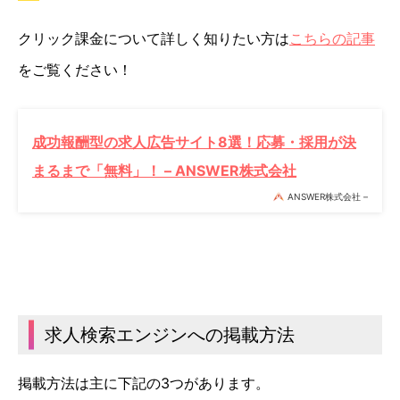
クリック課金について詳しく知りたい方は
こちらの記事
をご覧ください！
成功報酬型の求人広告サイト8選！応募・採用が決
まるまで「無料」！ – ANSWER株式会社
ANSWER株式会社 –
求人検索エンジンへの掲載方法
掲載方法は主に下記の3つがあります。