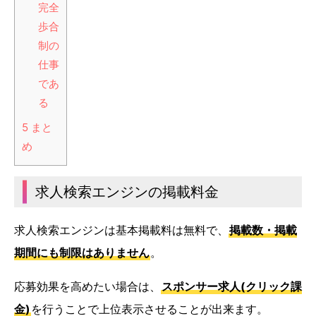
完全
歩合
制の
仕事
であ
る
5
まと
め
求人検索エンジンの掲載料金
求人検索エンジンは基本掲載料は無料で、
掲載数・掲載
期間にも制限はありません
。
応募効果を高めたい場合は、
スポンサー求人(クリック課
金)
を行うことで上位表示させることが出来ます。