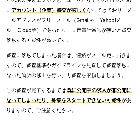
どの求人検索エンジンも、ユーザビリティの向上のため
に
アカウント（企業）審査が厳しく
なってきており、メ
ールアドレスがフリーメール（Gmailや、Yahoo!メー
ル、iCloud等）であったり、固定電話番号が無いと審査
落ちする可能性が高いです。
審査に落ちてしまった場合は、連絡がメール宛に届きま
すので、審査基準やガイドラインを見直して審査落ちに
なった箇所の修正を行い、再審査を依頼しましょう。
この審査が完了するまでは
既に公開中の求人が非公開に
なってしまったり、募集をスタートできない可能性
があ
りますので、ご注意ください。